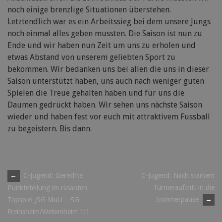
noch einige brenzlige Situationen überstehen.
Letztendlich war es ein Arbeitssieg bei dem unsere Jungs
noch einmal alles geben mussten. Die Saison ist nun zu
Ende und wir haben nun Zeit um uns zu erholen und
etwas Abstand von unserem geliebten Sport zu
bekommen. Wir bedanken uns bei allen die uns in dieser
Saison unterstützt haben, uns auch nach weniger guten
Spielen die Treue gehalten haben und für uns die
Daumen gedrückt haben. Wir sehen uns nächste Saison
wieder und haben fest vor euch mit attraktivem Fussball
zu begeistern. Bis dann.
Post
←
C-Jugend: Gerechte
C-Jugend: Nach starkem
Turnierauftritt in die
Punkteteilung im rasanten
navigation
Sommerpause
→
Topspiel JSG MuLi – SG
Freinsheim/Weisenheim 1:1