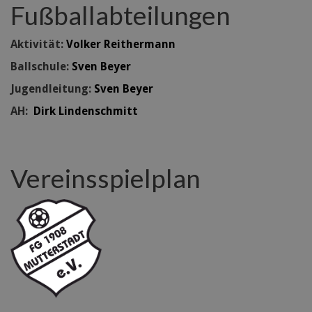
Fußballabteilungen
Aktivität:
Volker Reithermann
Ballschule:
Sven Beyer
Jugendleitung:
Sven Beyer
AH:
Dirk Lindenschmitt
Vereinsspielplan