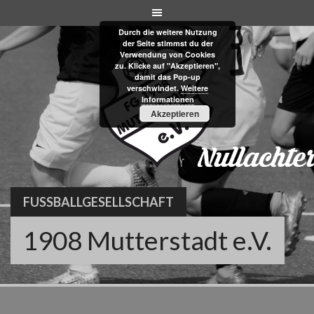
Skip
to
Durch die weitere Nutzung
content
der Seite stimmst du der
Verwendung von Cookies
zu. Klicke auf "Akzeptieren",
damit das Pop-up
verschwindet.
Weitere
Informationen
Akzeptieren
FUSSBALLGESELLSCHAFT
1908 Mutterstadt e.V.