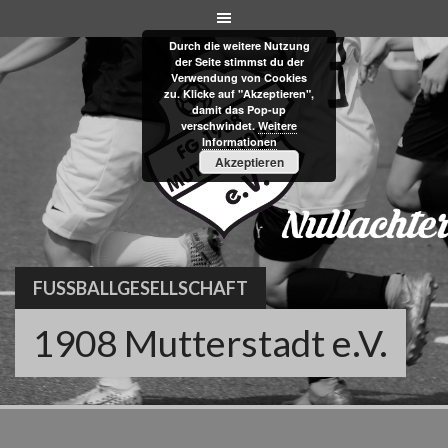
Skip
to
Durch die weitere Nutzung
content
der Seite stimmst du der
Verwendung von Cookies
zu. Klicke auf "Akzeptieren",
damit das Pop-up
verschwindet.
Weitere
Informationen
Akzeptieren
FUSSBALLGESELLSCHAFT
1908 Mutterstadt e.V.