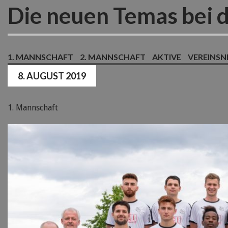
Die neuen Temas bei 
1. MANNSCHAFT
2. MANNSCHAFT
AKTIVE
VEREINS
8. AUGUST 2019
1. Mannschaft