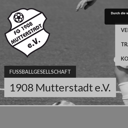
Skip
to
Durch die 
content
VE
TR
K
FUSSBALLGESELLSCHAFT
1908 Mutterstadt e.V.