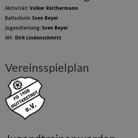
Aktivität:
Volker Reithermann
Ballschule:
Sven Beyer
Jugendleitung:
Sven Beyer
AH:
Dirk Lindenschmitt
Vereinsspielplan