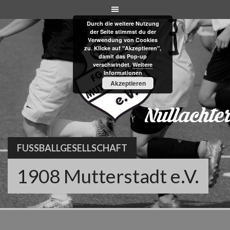
Skip
to
Durch die weitere Nutzung
content
der Seite stimmst du der
Verwendung von Cookies
zu. Klicke auf "Akzeptieren",
damit das Pop-up
verschwindet.
Weitere
Informationen
Akzeptieren
FUSSBALLGESELLSCHAFT
1908 Mutterstadt e.V.