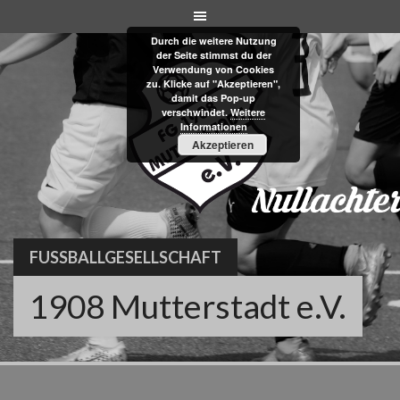
Skip
to
Durch die weitere Nutzung
content
der Seite stimmst du der
Verwendung von Cookies
zu. Klicke auf "Akzeptieren",
damit das Pop-up
verschwindet.
Weitere
Informationen
Akzeptieren
FUSSBALLGESELLSCHAFT
1908 Mutterstadt e.V.