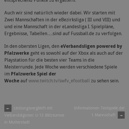
entsprechend Punkte zu ergattern.
Auch wir sind natürlich wieder dabei. Wir starten mit
Zwei Mannschaften in der eBezirksliga ( III und VIII) und
und eine Mannschaft in der eLandesliga I. Spielpläne,
Ergebnisse, Tabellen….sind auf Fussball.de zu verfolgen.
In den obersten Ligen, den
eVerbandsligen powered by
Pfalzwerke
geht es sowohl auf der Xbox als auch auf der
Playstation für die besten vier Teams in die
Meisterrunde. Jede Woche werden verschiedene Spiele
im
Pfalzwerke Spiel der
Woche
auf
www.twitch.tv/swfv_efootball
zu sehen sein.
Post
←
Leistungsvergleich mit
Informationen Testspiele der
1.Mannschaft
→
Verbandsligisten: U 13 Blitzturnier
navigation
in Mutterstadt