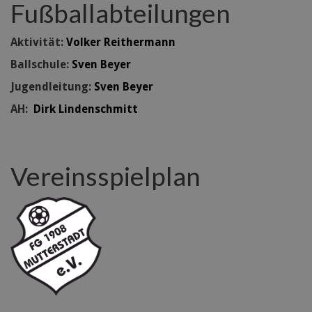
Fußballabteilungen
Aktivität:
Volker Reithermann
Ballschule:
Sven Beyer
Jugendleitung:
Sven Beyer
AH:
Dirk Lindenschmitt
Vereinsspielplan