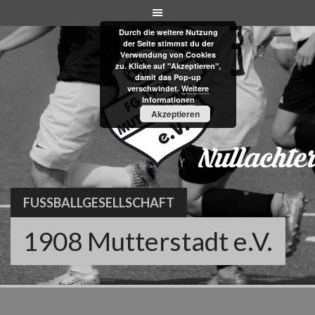
Skip
to
Durch die weitere Nutzung
content
der Seite stimmst du der
Verwendung von Cookies
zu. Klicke auf "Akzeptieren",
damit das Pop-up
verschwindet.
Weitere
Informationen
Akzeptieren
FUSSBALLGESELLSCHAFT
1908 Mutterstadt e.V.