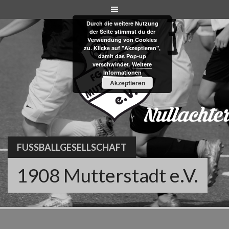
Skip
to
Durch die weitere Nutzung
content
der Seite stimmst du der
Verwendung von Cookies
zu. Klicke auf "Akzeptieren",
damit das Pop-up
verschwindet.
Weitere
Informationen
Akzeptieren
FUSSBALLGESELLSCHAFT
1908 Mutterstadt e.V.