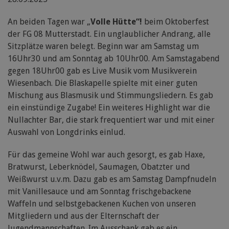
An beiden Tagen war „
Volle Hütte“!
beim Oktoberfest
der FG 08 Mutterstadt. Ein unglaublicher Andrang, alle
Sitzplätze waren belegt. Beginn war am Samstag um
16Uhr30 und am Sonntag ab 10Uhr00. Am Samstagabend
gegen 18Uhr00 gab es Live Musik vom Musikverein
Wiesenbach. Die Blaskapelle spielte mit einer guten
Mischung aus Blasmusik und Stimmungsliedern. Es gab
ein einstündige Zugabe! Ein weiteres Highlight war die
Nullachter Bar, die stark frequentiert war und mit einer
Auswahl von Longdrinks einlud.
Für das gemeine Wohl war auch gesorgt, es gab Haxe,
Bratwurst, Leberknödel, Saumagen, Obatzter und
Weißwurst u.v.m. Dazu gab es am Samstag Dampfnudeln
mit Vanillesauce und am Sonntag frischgebackene
Waffeln und selbstgebackenen Kuchen von unseren
Mitgliedern und aus der Elternschaft der
Jugendmannschaften. Im Ausschank gab es ein