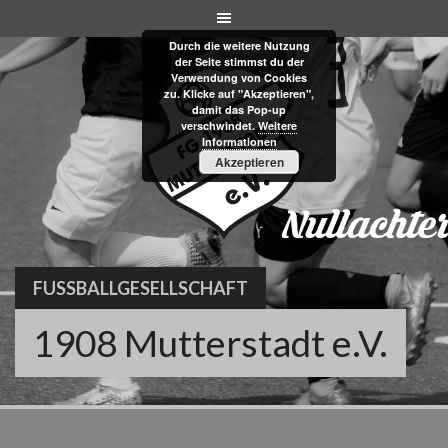
Skip
to
Durch die weitere Nutzung
content
der Seite stimmst du der
Verwendung von Cookies
zu. Klicke auf "Akzeptieren",
damit das Pop-up
verschwindet.
Weitere
Informationen
Akzeptieren
FUSSBALLGESELLSCHAFT
1908 Mutterstadt e.V.