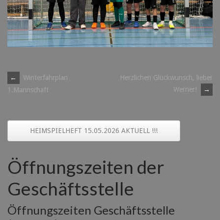
Post
←
Winterfahrplan
Herzlichen Glückwunsch, lieber
Werner!
→
1.Mannschaft
navigation
HEIMSPIELHEFT 15.05.2026 AKTUELL !!!
Öffnungszeiten der
Geschäftsstelle
Öffnungszeiten Geschäftsstelle