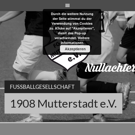
Skip
to
Durch die weitere Nutzung
content
der Seite stimmst du der
Verwendung von Cookies
zu. Klicke auf "Akzeptieren",
damit das Pop-up
verschwindet.
Weitere
Informationen
Akzeptieren
FUSSBALLGESELLSCHAFT
1908 Mutterstadt e.V.