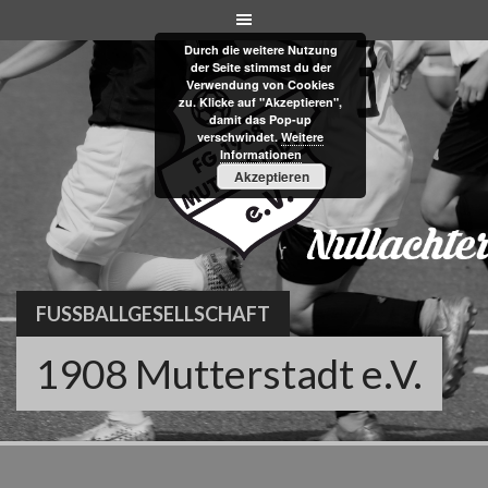
Skip
to
Durch die weitere Nutzung
content
der Seite stimmst du der
Verwendung von Cookies
zu. Klicke auf "Akzeptieren",
damit das Pop-up
verschwindet.
Weitere
Informationen
Akzeptieren
FUSSBALLGESELLSCHAFT
1908 Mutterstadt e.V.