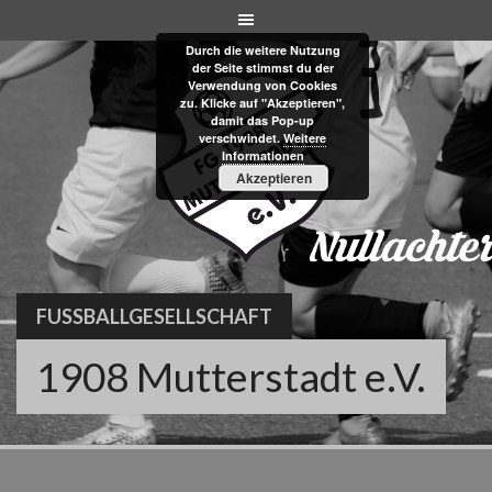
Skip
to
Durch die weitere Nutzung
content
der Seite stimmst du der
Verwendung von Cookies
zu. Klicke auf "Akzeptieren",
damit das Pop-up
verschwindet.
Weitere
Informationen
Akzeptieren
FUSSBALLGESELLSCHAFT
1908 Mutterstadt e.V.