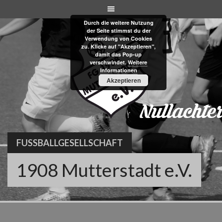
Skip
to
Durch die weitere Nutzung
content
der Seite stimmst du der
Verwendung von Cookies
zu. Klicke auf "Akzeptieren",
damit das Pop-up
verschwindet.
Weitere
Informationen
Akzeptieren
FUSSBALLGESELLSCHAFT
1908 Mutterstadt e.V.