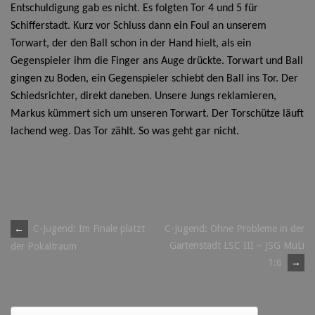
Entschuldigung gab es nicht. Es folgten Tor 4 und 5 für
Schifferstadt.
Kurz vor Schluss dann ein Foul an unserem
Torwart, der den Ball schon in der Hand hielt, als ein
Gegenspieler ihm die Finger ans Auge drückte. Torwart und Ball
gingen zu Boden, ein Gegenspieler schiebt den Ball ins Tor. Der
Schiedsrichter, direkt daneben. Unsere Jungs reklamieren,
Markus kümmert sich um unseren Torwart. Der Torschütze läuft
lachend weg. Das Tor zählt. So was geht gar nicht.
Post
←
C-Jugend: Im Finale platzt
C-Jugend: Ohne Probleme in der
Gartenstadt LSC III – JSG MuLi
der Pokaltraum
navigation
1:6
→