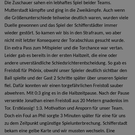
Die Zuschauer sahen ein lebhaftes Spiel beider Teams.
Mutterstadt kämpfte und ging in die Zweikämpfe. Auch wenn
die Größenunterschiede teilweise deutlich waren, wurden viele
Duelle gewonnen und das Spiel der Schifferstädter immer
wieder gestört.
So kamen wir bis in den Strafraum, wo aber
nicht mit letzter Konsequenz der Torabschluss gesucht wurde.
Ein extra Pass zum Mitspieler und die Torchance war vertan.
Leider gab es bereits in der ersten Halbzeit, die eine oder
andere unverständliche Schiedsrichterentscheidung. So gab es
Freistoß für Phönix, obwohl unser Spieler deutlich sichtbar den
Ball spielte und der Gast 2 Schritte später über unseren Spieler
fiel.
Dafür konnten wir einen torgefährlichen Freistoß sauber
abwehren. Mit 0:3 ging es in die Halbzeitpause.
Nach der Pause
versenkte Jonathan einen Freistoß aus 20 Metern gnadenlos im
Tor. Erstklassig! 1:3. Motivation und Ansporn für unser Team.
Doch ein Foul an Phil sorgte 3 Minuten später für eine für uns
zu dem Zeitpunkt ungünstige Spielunterbrechung. Schifferstadt
bekam eine gelbe Karte und wir mussten wechseln. Eine