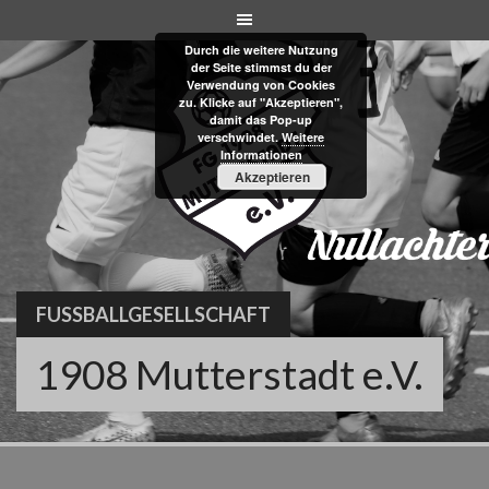
Skip
to
Durch die weitere Nutzung
content
der Seite stimmst du der
Verwendung von Cookies
zu. Klicke auf "Akzeptieren",
damit das Pop-up
verschwindet.
Weitere
Informationen
Akzeptieren
FUSSBALLGESELLSCHAFT
1908 Mutterstadt e.V.