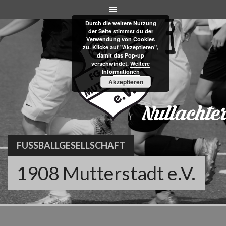
Skip
to
Durch die weitere Nutzung
content
der Seite stimmst du der
Verwendung von Cookies
zu. Klicke auf "Akzeptieren",
damit das Pop-up
verschwindet.
Weitere
Informationen
Akzeptieren
FUSSBALLGESELLSCHAFT
1908 Mutterstadt e.V.