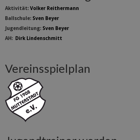
Aktivität:
Volker Reithermann
Ballschule:
Sven Beyer
Jugendleitung:
Sven Beyer
AH:
Dirk Lindenschmitt
Vereinsspielplan