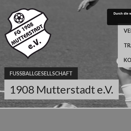
Skip
to
Durch die 
content
VE
TR
K
FUSSBALLGESELLSCHAFT
1908 Mutterstadt e.V.