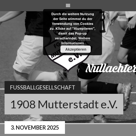
Skip
to
Durch die weitere Nutzung
content
der Seite stimmst du der
Verwendung von Cookies
zu. Klicke auf "Akzeptieren",
damit das Pop-up
verschwindet.
Weitere
Informationen
Akzeptieren
FUSSBALLGESELLSCHAFT
1908 Mutterstadt e.V.
3. NOVEMBER 2025