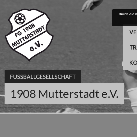
Skip
to
Durch die 
content
VE
TR
K
FUSSBALLGESELLSCHAFT
1908 Mutterstadt e.V.