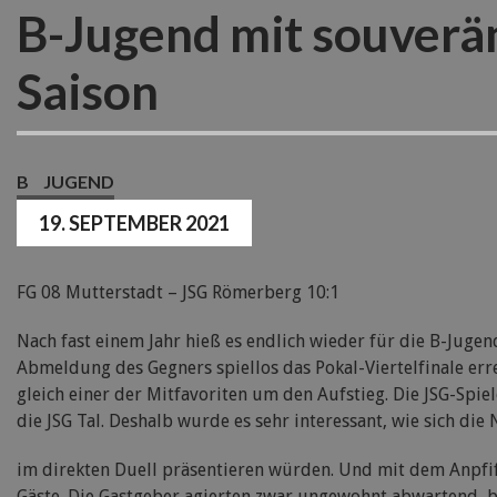
B-Jugend mit souverän
Saison
B
JUGEND
19. SEPTEMBER 2021
FG 08 Mutterstadt – JSG Römerberg 10:1
Nach fast einem Jahr hieß es endlich wieder für die B-Juge
Abmeldung des Gegners spiellos das Pokal-Viertelfinale err
gleich einer der Mitfavoriten um den Aufstieg. Die JSG-Spie
die JSG Tal. Deshalb wurde es sehr interessant, wie sich die 
im direkten Duell präsentieren würden. Und mit dem Anpfiff
Gäste. Die Gastgeber agierten zwar ungewohnt abwartend, b