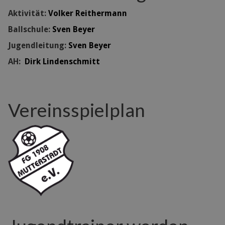
Aktivität:
Volker Reithermann
Ballschule:
Sven Beyer
Jugendleitung:
Sven Beyer
AH:
Dirk Lindenschmitt
Vereinsspielplan