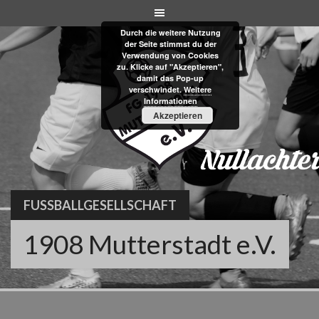
Skip
to
Durch die weitere Nutzung
content
der Seite stimmst du der
Verwendung von Cookies
zu. Klicke auf "Akzeptieren",
damit das Pop-up
verschwindet.
Weitere
Informationen
Akzeptieren
FUSSBALLGESELLSCHAFT
1908 Mutterstadt e.V.