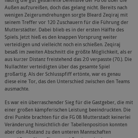
häufig die gut gestaffelte Defensive der FG 08 über die
Außen aufzureißen, doch das gelang nicht. Bereits nach
wenigen Zeigerumdrehungen sorgte Bleard Zeqiraj mit
seinem Treffer vor 120 Zuschauern für die Führung der
Mutterstädter. Dabei blieb es in der ersten Hälfte des
Spiels. Jetzt hieß es den knappen Vorsprung weiter
verteidigen und vielleicht noch ein schießen. Zeqiraj
besaß im zweiten Abschnitt die größte Möglichkeit, als er
aus kurzer Distanz freistehend das 2:0 verpasste (70.). Die
Nullachter verteidigten über das gesamte Spiel
großartig. Als der Schlusspfiff ertönte, war es genau
diese eine Tor, das den Unterschied zwischen den Teams
ausmachte.
Es war ein überraschender Sieg für die Gastgeber, die mit
einer großen kämpferischen Leistung beeindruckten. Die
drei Punkte brachten für die FG 08 Mutterstadt keinerlei
Veränderung hinsichtlich der Tabellenposition konnten
aber den Abstand zu den unteren Mannschaften