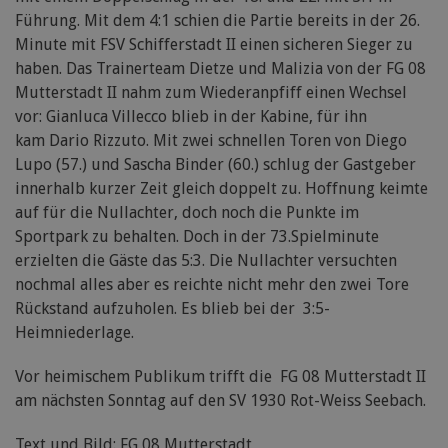
Führung. Mit dem 4:1 schien die Partie bereits in der 26.
Minute mit FSV Schifferstadt II einen sicheren Sieger zu
haben. Das Trainerteam Dietze und Malizia von der FG 08
Mutterstadt II nahm zum Wiederanpfiff einen Wechsel
vor: Gianluca Villecco blieb in der Kabine, für ihn
kam Dario Rizzuto. Mit zwei schnellen Toren von Diego
Lupo (57.) und Sascha Binder (60.) schlug der Gastgeber
innerhalb kurzer Zeit gleich doppelt zu. Hoffnung keimte
auf für die Nullachter, doch noch die Punkte im
Sportpark zu behalten. Doch in der 73.Spielminute
erzielten die Gäste das 5:3. Die Nullachter versuchten
nochmal alles aber es reichte nicht mehr den zwei Tore
Rückstand aufzuholen. Es blieb bei der 3:5-
Heimniederlage.
Vor heimischem Publikum trifft die FG 08 Mutterstadt II
am nächsten Sonntag auf den SV 1930 Rot-Weiss Seebach.
Text und Bild: FG 08 Mutterstadt