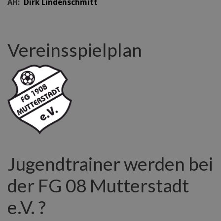
AH:
Dirk Lindenschmitt
Vereinsspielplan
Jugendtrainer werden bei
der FG 08 Mutterstadt
e.V. ?