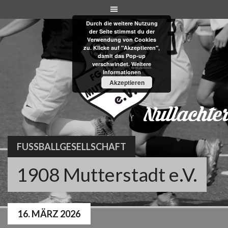
Skip
to
Durch die weitere Nutzung
content
der Seite stimmst du der
Verwendung von Cookies
zu. Klicke auf "Akzeptieren",
damit das Pop-up
verschwindet.
Weitere
Informationen
Akzeptieren
FUSSBALLGESELLSCHAFT
1908 Mutterstadt e.V.
16. MÄRZ 2026