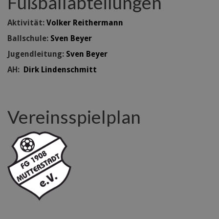
Fußballabteilungen
Aktivität:
Volker Reithermann
Ballschule:
Sven Beyer
Jugendleitung:
Sven Beyer
AH:
Dirk Lindenschmitt
Vereinsspielplan