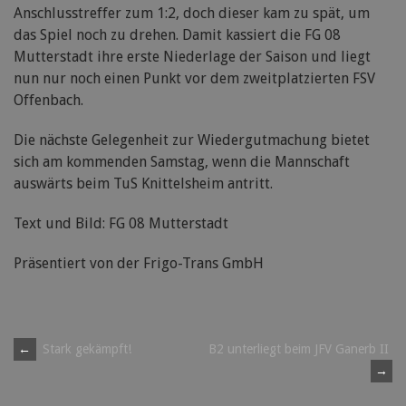
Anschlusstreffer zum 1:2, doch dieser kam zu spät, um
das Spiel noch zu drehen. Damit kassiert die FG 08
Mutterstadt ihre erste Niederlage der Saison und liegt
nun nur noch einen Punkt vor dem zweitplatzierten FSV
Offenbach.
Die nächste Gelegenheit zur Wiedergutmachung bietet
sich am kommenden Samstag, wenn die Mannschaft
auswärts beim TuS Knittelsheim antritt.
Text und Bild: FG 08 Mutterstadt
Präsentiert von der Frigo-Trans GmbH
Post
←
Stark gekämpft!
B2 unterliegt beim JFV Ganerb II
→
navigation