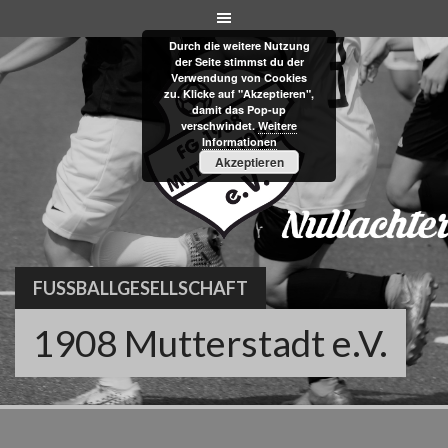
Skip
to
Durch die weitere Nutzung
content
der Seite stimmst du der
Verwendung von Cookies
zu. Klicke auf "Akzeptieren",
damit das Pop-up
verschwindet.
Weitere
Informationen
Akzeptieren
FUSSBALLGESELLSCHAFT
1908 Mutterstadt e.V.