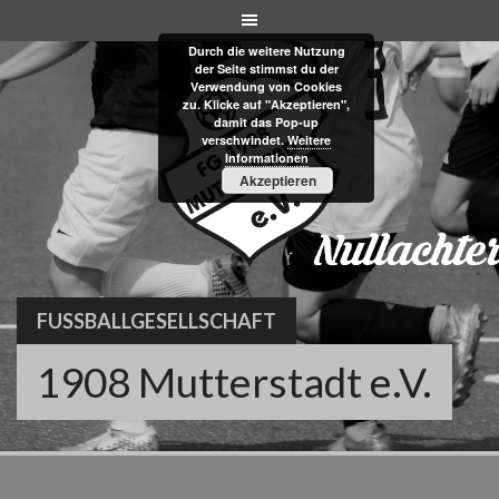
Skip
to
Durch die weitere Nutzung
content
der Seite stimmst du der
Verwendung von Cookies
zu. Klicke auf "Akzeptieren",
damit das Pop-up
verschwindet.
Weitere
Informationen
Akzeptieren
FUSSBALLGESELLSCHAFT
1908 Mutterstadt e.V.